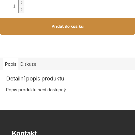
Přidat do košíku
Popis
Diskuze
Detailní popis produktu
Popis produktu není dostupný
Z
á
p
a
Kontakt