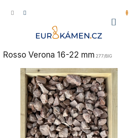
Přejít
na
obsah
NÁKU
KOŠÍK
Rosso Verona 16-22 mm
277/BIG