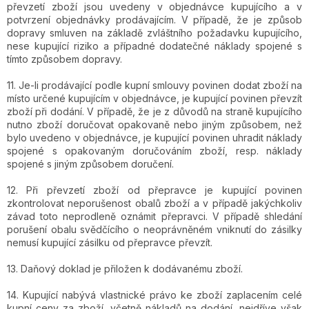
převzetí zboží jsou uvedeny v objednávce kupujícího a v
potvrzení objednávky prodávajícím. V případě, že je způsob
dopravy smluven na základě zvláštního požadavku kupujícího,
nese kupující riziko a případné dodatečné náklady spojené s
tímto způsobem dopravy.
11. Je-li prodávající podle kupní smlouvy povinen dodat zboží na
místo určené kupujícím v objednávce, je kupující povinen převzít
zboží při dodání. V případě, že je z důvodů na straně kupujícího
nutno zboží doručovat opakovaně nebo jiným způsobem, než
bylo uvedeno v objednávce, je kupující povinen uhradit náklady
spojené s opakovaným doručováním zboží, resp. náklady
spojené s jiným způsobem doručení.
12. Při převzetí zboží od přepravce je kupující povinen
zkontrolovat neporušenost obalů zboží a v případě jakýchkoliv
závad toto neprodleně oznámit přepravci. V případě shledání
porušení obalu svědčícího o neoprávněném vniknutí do zásilky
nemusí kupující zásilku od přepravce převzít.
13. Daňový doklad je přiložen k dodávanému zboží.
14. Kupující nabývá vlastnické právo ke zboží zaplacením celé
kupní ceny za zboží, včetně nákladů na dodání, nejdříve však