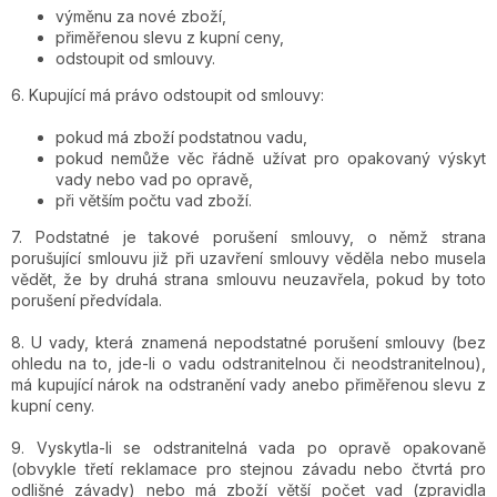
výměnu za nové zboží,
přiměřenou slevu z kupní ceny,
odstoupit od smlouvy.
6. Kupující má právo odstoupit od smlouvy:
pokud má zboží podstatnou vadu,
pokud nemůže věc řádně užívat pro opakovaný výskyt
vady nebo vad po opravě,
při větším počtu vad zboží.
7. Podstatné je takové porušení smlouvy, o němž strana
porušující smlouvu již při uzavření smlouvy věděla nebo musela
vědět, že by druhá strana smlouvu neuzavřela, pokud by toto
porušení předvídala.
8. U vady, která znamená nepodstatné porušení smlouvy (bez
ohledu na to, jde-li o vadu odstranitelnou či neodstranitelnou),
má kupující nárok na odstranění vady anebo přiměřenou slevu z
kupní ceny.
9. Vyskytla-li se odstranitelná vada po opravě opakovaně
(obvykle třetí reklamace pro stejnou závadu nebo čtvrtá pro
odlišné závady) nebo má zboží větší počet vad (zpravidla