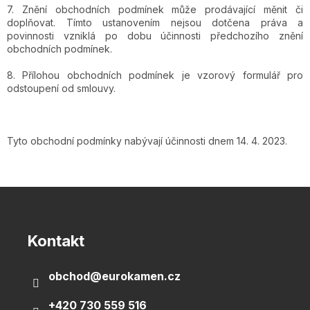
7. Znění obchodních podmínek může prodávající měnit či
doplňovat. Tímto ustanovením nejsou dotčena práva a
povinnosti vzniklá po dobu účinnosti předchozího znění
obchodních podmínek.
8. Přílohou obchodních podmínek je vzorový formulář pro
odstoupení od smlouvy.
Tyto obchodní podmínky nabývají účinnosti dnem 14. 4. 2023.
Z
á
p
a
Kontakt
t
í
obchod
@
eurokamen.cz
+420 730 559 516