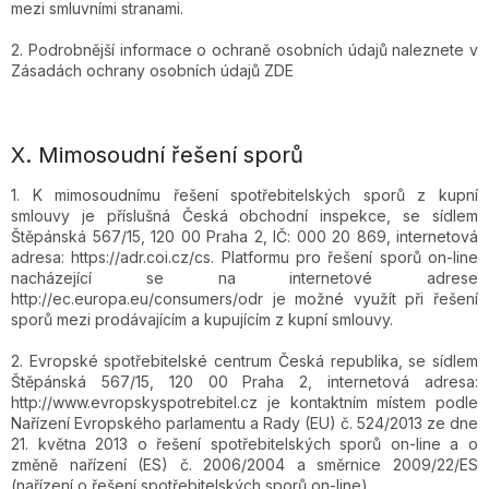
mezi smluvními stranami.
2. Podrobnější informace o ochraně osobních údajů naleznete v
Zásadách ochrany osobních údajů ZDE
X.
Mimosoudní řešení sporů
1. K mimosoudnímu řešení spotřebitelských sporů z kupní
smlouvy je příslušná Česká obchodní inspekce, se sídlem
Štěpánská 567/15, 120 00 Praha 2, IČ: 000 20 869, internetová
adresa: https://adr.coi.cz/cs. Platformu pro řešení sporů on-line
nacházející se na internetové adrese
http://ec.europa.eu/consumers/odr je možné využít při řešení
sporů mezi prodávajícím a kupujícím z kupní smlouvy.
2. Evropské spotřebitelské centrum Česká republika, se sídlem
Štěpánská 567/15, 120 00 Praha 2, internetová adresa:
http://www.evropskyspotrebitel.cz je kontaktním místem podle
Nařízení Evropského parlamentu a Rady (EU) č. 524/2013 ze dne
21. května 2013 o řešení spotřebitelských sporů on-line a o
změně nařízení (ES) č. 2006/2004 a směrnice 2009/22/ES
(nařízení o řešení spotřebitelských sporů on-line).