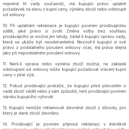
nejméně tři vady současně), má kupující právo uplatnit
požadavek na slevu z kupní ceny, výměnu zboží nebo odstoupit
od smlouvy.
10. Při uplatnění reklamace je kupující povinen prodávajícímu
sdělit, jaké právo si zvolil. Změna volby bez souhlasu
prodávajícího je možná jen tehdy, žádal-li kupující opravu vady,
která se ukáže být neodstranitelná. Nezvolí-li kupující si své
právo z podstatného porušení smlouvy včas, má práva stejná
jako při nepodstatném porušení smlouvy.
11. Není-li oprava nebo výměna zboží možná, na základě
odstoupení od smlouvy může kupující požadovat vrácení kupní
ceny v plné výši.
12. Pokud prodávající prokáže, že kupující před převzetím o
vadě zboží věděl nebo ji sám způsobil, není prodávající povinen
nároku kupujícího vyhovět.
13. Kupující nemůže reklamovat zlevněné zboží z důvodu, pro
který je dané zboží zlevněno.
14. Prodávající je povinen přijmout reklamaci v kterékoli