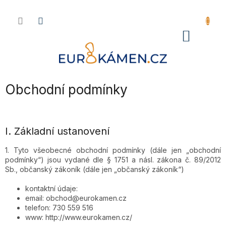
Přejít
na
obsah
NÁKU
KOŠÍK
Obchodní podmínky
I. Základní ustanovení
1. Tyto všeobecné obchodní podmínky (dále jen „obchodní
podmínky“) jsou vydané dle § 1751 a násl. zákona č. 89/2012
Sb., občanský zákoník (dále jen „občanský zákoník“)
kontaktní údaje:
email: obchod@eurokamen.cz
telefon:
730 559 516
www: http://www.eurokamen.cz/