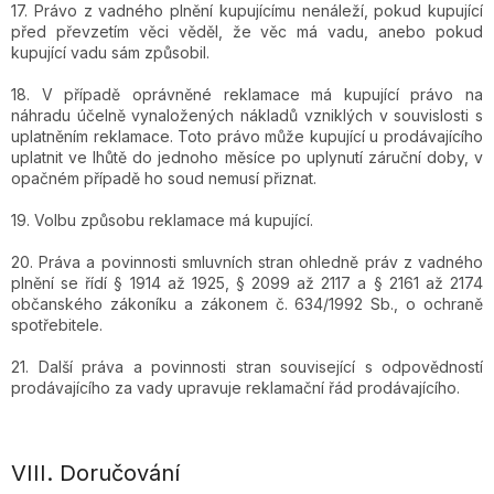
17. Právo z vadného plnění kupujícímu nenáleží, pokud kupující
před převzetím věci věděl, že věc má vadu, anebo pokud
kupující vadu sám způsobil.
18. V případě oprávněné reklamace má kupující právo na
náhradu účelně vynaložených nákladů vzniklých v souvislosti s
uplatněním reklamace. Toto právo může kupující u prodávajícího
uplatnit ve lhůtě do jednoho měsíce po uplynutí záruční doby, v
opačném případě ho soud nemusí přiznat.
19. Volbu způsobu reklamace má kupující.
20. Práva a povinnosti smluvních stran ohledně práv z vadného
plnění se řídí § 1914 až 1925, § 2099 až 2117 a § 2161 až 2174
občanského zákoníku a zákonem č. 634/1992 Sb., o ochraně
spotřebitele.
21. Další práva a povinnosti stran související s odpovědností
prodávajícího za vady upravuje reklamační řád prodávajícího.
VIII.
Doručování