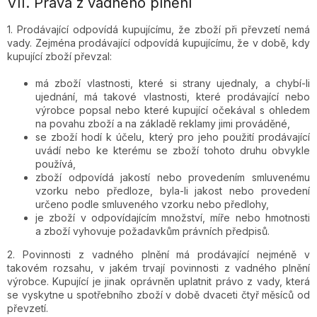
VII.
Práva z vadného plnění
1. Prodávající odpovídá kupujícímu, že zboží při převzetí nemá
vady. Zejména prodávající odpovídá kupujícímu, že v době, kdy
kupující zboží převzal:
má zboží vlastnosti, které si strany ujednaly, a chybí-li
ujednání, má takové vlastnosti, které prodávající nebo
výrobce popsal nebo které kupující očekával s ohledem
na povahu zboží a na základě reklamy jimi prováděné,
se zboží hodí k účelu, který pro jeho použití prodávající
uvádí nebo ke kterému se zboží tohoto druhu obvykle
používá,
zboží odpovídá jakostí nebo provedením smluvenému
vzorku nebo předloze, byla-li jakost nebo provedení
určeno podle smluveného vzorku nebo předlohy,
je zboží v odpovídajícím množství, míře nebo hmotnosti
a
zboží vyhovuje požadavkům právních předpisů.
2. Povinnosti z vadného plnění má prodávající nejméně v
takovém rozsahu, v jakém trvají povinnosti z vadného plnění
výrobce. Kupující je jinak oprávněn uplatnit právo z vady, která
se vyskytne u spotřebního zboží v době dvaceti čtyř měsíců od
převzetí.