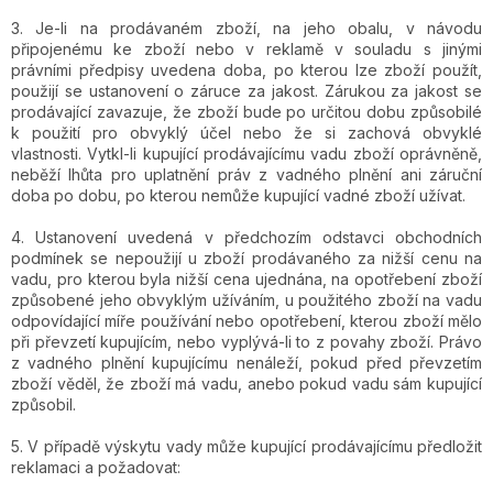
3. Je-li na prodávaném zboží, na jeho obalu, v návodu
připojenému ke zboží nebo v reklamě v souladu s jinými
právními předpisy uvedena doba, po kterou lze zboží použít,
použijí se ustanovení o záruce za jakost. Zárukou za jakost se
prodávající zavazuje, že zboží bude po určitou dobu způsobilé
k použití pro obvyklý účel nebo že si zachová obvyklé
vlastnosti. Vytkl-li kupující prodávajícímu vadu zboží oprávněně,
neběží lhůta pro uplatnění práv z vadného plnění ani záruční
doba po dobu, po kterou nemůže kupující vadné zboží užívat.
4. Ustanovení uvedená v předchozím odstavci obchodních
podmínek se nepoužijí u zboží prodávaného za nižší cenu na
vadu, pro kterou byla nižší cena ujednána, na opotřebení zboží
způsobené jeho obvyklým užíváním, u použitého zboží na vadu
odpovídající míře používání nebo opotřebení, kterou zboží mělo
při převzetí kupujícím, nebo vyplývá-li to z povahy zboží. Právo
z vadného plnění kupujícímu nenáleží, pokud před převzetím
zboží věděl, že zboží má vadu, anebo pokud vadu sám kupující
způsobil.
5. V případě výskytu vady může kupující prodávajícímu předložit
reklamaci a požadovat: