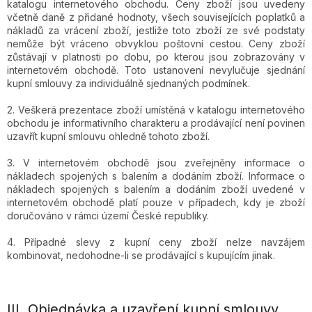
katalogu internetového obchodu. Ceny zboží jsou uvedeny
včetně daně z přidané hodnoty, všech souvisejících poplatků a
nákladů za vrácení zboží, jestliže toto zboží ze své podstaty
nemůže být vráceno obvyklou poštovní cestou. Ceny zboží
zůstávají v platnosti po dobu, po kterou jsou zobrazovány v
internetovém obchodě. Toto ustanovení nevylučuje sjednání
kupní smlouvy za individuálně sjednaných podmínek.
2. Veškerá prezentace zboží umístěná v katalogu internetového
obchodu je informativního charakteru a prodávající není povinen
uzavřít kupní smlouvu ohledně tohoto zboží.
3. V internetovém obchodě jsou zveřejněny informace o
nákladech spojených s balením a dodáním zboží. Informace o
nákladech spojených s balením a dodáním zboží uvedené v
internetovém obchodě platí pouze v případech, kdy je zboží
doručováno v rámci území České republiky.
4. Případné slevy z kupní ceny zboží nelze navzájem
kombinovat, nedohodne-li se prodávající s kupujícím jinak.
III.
Objednávka a uzavření kupní smlouvy