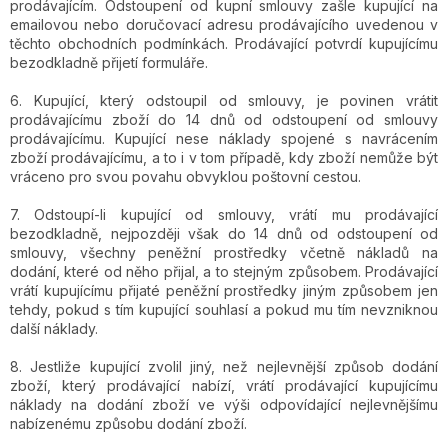
prodávajícím. Odstoupení od kupní smlouvy zašle kupující na
emailovou nebo doručovací adresu prodávajícího uvedenou v
těchto obchodních podmínkách. Prodávající potvrdí kupujícímu
bezodkladně přijetí formuláře.
6. Kupující, který odstoupil od smlouvy, je povinen vrátit
prodávajícímu zboží do 14 dnů od odstoupení od smlouvy
prodávajícímu. Kupující nese náklady spojené s navrácením
zboží prodávajícímu, a to i v tom případě, kdy zboží nemůže být
vráceno pro svou povahu obvyklou poštovní cestou.
7. Odstoupí-li kupující od smlouvy, vrátí mu prodávající
bezodkladně, nejpozději však do 14 dnů od odstoupení od
smlouvy, všechny peněžní prostředky včetně nákladů na
dodání, které od něho přijal, a to stejným způsobem. Prodávající
vrátí kupujícímu přijaté peněžní prostředky jiným způsobem jen
tehdy, pokud s tím kupující souhlasí a pokud mu tím nevzniknou
další náklady.
8. Jestliže kupující zvolil jiný, než nejlevnější způsob dodání
zboží, který prodávající nabízí, vrátí prodávající kupujícímu
náklady na dodání zboží ve výši odpovídající nejlevnějšímu
nabízenému způsobu dodání zboží.