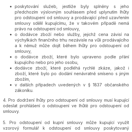
poskytování služeb, jestliže byly splněny s jeho
předchozím výslovným souhlasem před uplynutím lhůty
pro odstoupení od smlouvy a prodávající před uzavřením
smlouvy sdělil kupujícímu, že v takovém případě nemá
právo na odstoupení od smlouvy,
o dodávce zboží nebo služby, jejichž cena závisí na
výchylkách finančního trhu nezávisle na vůli prodávajícího
a k němuž může dojít během lhůty pro odstoupení od
smlouvy,
o dodávce zboží, které bylo upraveno podle přání
kupujícího nebo pro jeho osobu,
dodávce zboží, které podléhá rychlé zkáze, jakož i
zboží, které bylo po dodání nenávratně smíseno s jiným
zbožím,
v dalších případech uvedených v § 1837 občanského
zákoníku.
4. Pro dodržení lhůty pro odstoupení od smlouvy musí kupující
odeslat prohlášení o odstoupení ve lhůtě pro odstoupení od
smlouvy.
5. Pro odstoupení od kupní smlouvy může kupující využít
vzorový formulář k odstoupení od smlouvy poskytovaný