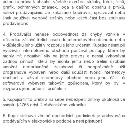
autorská práva k obsahu, včetně rozvržení stránky, fotek, filmů,
grafik, ochranných známek, loga a dalšího obsahu a prvků,
náleží prodávajícímu. Je zakázáno kopírovat, upravovat nebo
jinak používat webové stránky nebo jejich část bez souhlasu
prodávajícího.
4. Prodávající nenese odpovědnost za chyby vzniklé v
důsledku zásahů třetích osob do internetového obchodu nebo
v důsledku jeho užití v rozporu s jeho určením. Kupující nesmí při
využívání internetového obchodu používat postupy, které by
mohly mít negativní vliv na jeho provoz a nesmí vykonávat
žádnou činnost, která by mohla jemu nebo třetím osobám
umožnit neoprávněně zasahovat či neoprávněně užít
programové vybavení nebo další součásti tvořící internetový
obchod a užívat internetový obchod nebo jeho části či
softwarové vybavení takovým způsobem, který by byl v
rozporu s jeho určením či účelem.
5. Kupující tímto přebírá na sebe nebezpečí změny okolností ve
smyslu § 1765 odst. 2 občanského zákoníku.
6. Kupní smlouva včetně obchodních podmínek je archivována
prodávajícím v elektronické podobě a není přístupná.