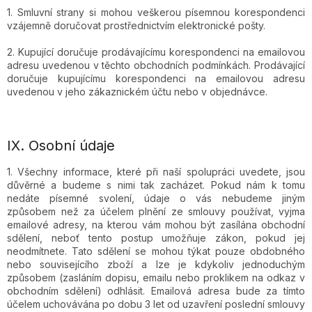
1. Smluvní strany si mohou veškerou písemnou korespondenci
vzájemně doručovat prostřednictvím elektronické pošty.
2. Kupující doručuje prodávajícímu korespondenci na emailovou
adresu uvedenou v těchto obchodních podmínkách. Prodávající
doručuje kupujícímu korespondenci na emailovou adresu
uvedenou v jeho zákaznickém účtu nebo v objednávce.
IX.
Osobní údaje
1. Všechny informace, které při naší spolupráci uvedete, jsou
důvěrné a budeme s nimi tak zacházet. Pokud nám k tomu
nedáte písemné svolení, údaje o vás nebudeme jiným
způsobem než za účelem plnění ze smlouvy používat, vyjma
emailové adresy, na kterou vám mohou být zasílána obchodní
sdělení, neboť tento postup umožňuje zákon, pokud jej
neodmítnete. Tato sdělení se mohou týkat pouze obdobného
nebo souvisejícího zboží a lze je kdykoliv jednoduchým
způsobem (zasláním dopisu, emailu nebo proklikem na odkaz v
obchodním sdělení) odhlásit. Emailová adresa bude za tímto
účelem uchovávána po dobu 3 let od uzavření poslední smlouvy