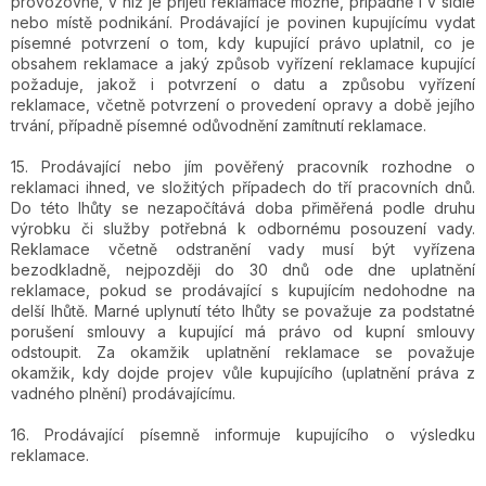
provozovně, v níž je přijetí reklamace možné, případně i v sídle
nebo místě podnikání. Prodávající je povinen kupujícímu vydat
písemné potvrzení o tom, kdy kupující právo uplatnil, co je
obsahem reklamace a jaký způsob vyřízení reklamace kupující
požaduje, jakož i potvrzení o datu a způsobu vyřízení
reklamace, včetně potvrzení o provedení opravy a době jejího
trvání, případně písemné odůvodnění zamítnutí reklamace.
15. Prodávající nebo jím pověřený pracovník rozhodne o
reklamaci ihned, ve složitých případech do tří pracovních dnů.
Do této lhůty se nezapočítává doba přiměřená podle druhu
výrobku či služby potřebná k odbornému posouzení vady.
Reklamace včetně odstranění vady musí být vyřízena
bezodkladně, nejpozději do 30 dnů ode dne uplatnění
reklamace, pokud se prodávající s kupujícím nedohodne na
delší lhůtě. Marné uplynutí této lhůty se považuje za podstatné
porušení smlouvy a kupující má právo od kupní smlouvy
odstoupit. Za okamžik uplatnění reklamace se považuje
okamžik, kdy dojde projev vůle kupujícího (uplatnění práva z
vadného plnění) prodávajícímu.
16. Prodávající písemně informuje kupujícího o výsledku
reklamace.