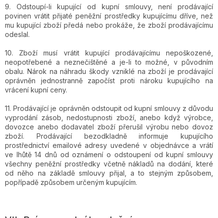
9. Odstoupí-li kupující od kupní smlouvy, není prodávající
povinen vrátit přijaté peněžní prostředky kupujícímu dříve, než
mu kupující zboží předá nebo prokáže, že zboží prodávajícímu
odeslal.
10. Zboží musí vrátit kupující prodávajícímu nepoškozené,
neopotřebené a neznečištěné a je-li to možné, v původním
obalu. Nárok na náhradu škody vzniklé na zboží je prodávající
oprávněn jednostranně započíst proti nároku kupujícího na
vrácení kupní ceny.
11. Prodávající je oprávněn odstoupit od kupní smlouvy z důvodu
vyprodání zásob, nedostupnosti zboží, anebo když výrobce,
dovozce anebo dodavatel zboží přerušil výrobu nebo dovoz
zboží. Prodávající bezodkladně informuje kupujícího
prostřednictví emailové adresy uvedené v objednávce a vrátí
ve lhůtě 14 dnů od oznámení o odstoupení od kupní smlouvy
všechny peněžní prostředky včetně nákladů na dodání, které
od něho na základě smlouvy přijal, a to stejným způsobem,
popřípadě způsobem určeným kupujícím.