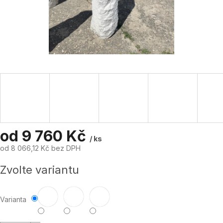
od
9 760 Kč
/ ks
od
8 066,12 Kč
bez DPH
Měrná
Zvolte variantu
cena:
Varianta