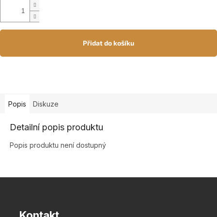
Přidat do košíku
Popis
Diskuze
Detailní popis produktu
Popis produktu není dostupný
Z
á
p
a
Kontakt